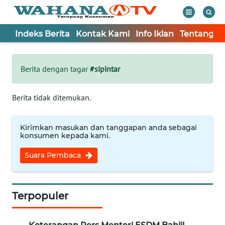
Indeks Berita
Kontak Kami
Info Iklan
Tentang K
WAHANA
Tutup
TV
Berita dengan tagar
#sipintar
Informasi
Berita tidak ditemukan.
INDEKS
BERITA
Kirimkan masukan dan tanggapan anda sebagai
konsumen kepada kami.
KONTAK
Suara Pembaca
KAMI
INFO
IKLAN
Terpopuler
TENTANG