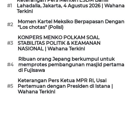
Keterangan Pers Menteri ESDM Bahlil
KAMI
#1
Lahadalia, Jakarta, 4 Agustus 2026 | Wahana
Terkini
PEDOMAN
Momen Kartel Meksiko Berpapasan Dengan
#2
MEDIA
"Los chotas" (Polisi)
SIBER
KONPERS MENKO POLKAM SOAL
#3
STABILITAS POLITIK & KEAMANAN
REDAKSI
NASIONAL | Wahana Terkini
Ribuan orang Jepang berkumpul untuk
KARIR
#4
memprotes pembangunan masjid pertama
di Fujisawa
DISCLAIMER
Keterangan Pers Ketua MPR RI, Usai
#5
Pertemuan dengan Presiden di Istana |
Wahana Terkini
Wahana
News
Regional
WN
SUMUT