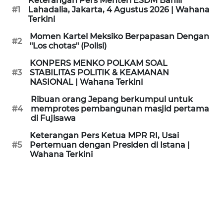
Keterangan Pers Menteri ESDM Bahlil
KAMI
#1
Lahadalia, Jakarta, 4 Agustus 2026 | Wahana
Terkini
PEDOMAN
Momen Kartel Meksiko Berpapasan Dengan
#2
MEDIA
"Los chotas" (Polisi)
SIBER
KONPERS MENKO POLKAM SOAL
#3
STABILITAS POLITIK & KEAMANAN
REDAKSI
NASIONAL | Wahana Terkini
Ribuan orang Jepang berkumpul untuk
KARIR
#4
memprotes pembangunan masjid pertama
di Fujisawa
DISCLAIMER
Keterangan Pers Ketua MPR RI, Usai
#5
Pertemuan dengan Presiden di Istana |
Wahana Terkini
Wahana
News
Regional
WN
SUMUT