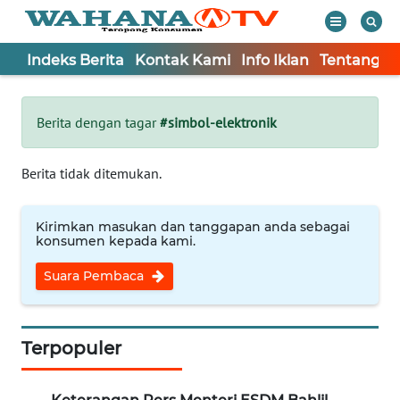
Indeks Berita
Kontak Kami
Info Iklan
Tentang K
WAHANA
Tutup
TV
Berita dengan tagar
#simbol-elektronik
Informasi
Berita tidak ditemukan.
INDEKS
BERITA
Kirimkan masukan dan tanggapan anda sebagai
konsumen kepada kami.
KONTAK
Suara Pembaca
KAMI
INFO
IKLAN
Terpopuler
TENTANG