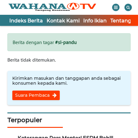
Indeks Berita
Kontak Kami
Info Iklan
Tentang K
WAHANA
Tutup
TV
Berita dengan tagar
#si-pandu
Informasi
Berita tidak ditemukan.
INDEKS
BERITA
Kirimkan masukan dan tanggapan anda sebagai
konsumen kepada kami.
KONTAK
Suara Pembaca
KAMI
INFO
IKLAN
Terpopuler
TENTANG