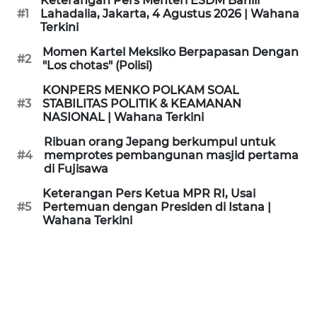
Keterangan Pers Menteri ESDM Bahlil
KAMI
#1
Lahadalia, Jakarta, 4 Agustus 2026 | Wahana
Terkini
PEDOMAN
Momen Kartel Meksiko Berpapasan Dengan
#2
MEDIA
"Los chotas" (Polisi)
SIBER
KONPERS MENKO POLKAM SOAL
#3
STABILITAS POLITIK & KEAMANAN
REDAKSI
NASIONAL | Wahana Terkini
Ribuan orang Jepang berkumpul untuk
KARIR
#4
memprotes pembangunan masjid pertama
di Fujisawa
DISCLAIMER
Keterangan Pers Ketua MPR RI, Usai
#5
Pertemuan dengan Presiden di Istana |
Wahana Terkini
Wahana
News
Regional
WN
SUMUT