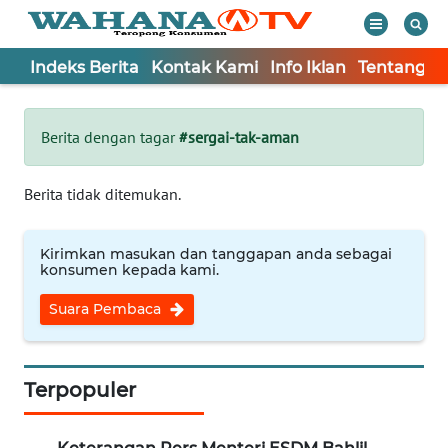
Indeks Berita
Kontak Kami
Info Iklan
Tentang K
WAHANA
Tutup
TV
Berita dengan tagar
#sergai-tak-aman
Informasi
Berita tidak ditemukan.
INDEKS
BERITA
Kirimkan masukan dan tanggapan anda sebagai
konsumen kepada kami.
KONTAK
Suara Pembaca
KAMI
INFO
IKLAN
Terpopuler
TENTANG