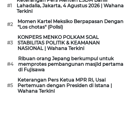
Keterangan Pers Menteri ESDM Bahlil
KAMI
#1
Lahadalia, Jakarta, 4 Agustus 2026 | Wahana
Terkini
PEDOMAN
Momen Kartel Meksiko Berpapasan Dengan
#2
MEDIA
"Los chotas" (Polisi)
SIBER
KONPERS MENKO POLKAM SOAL
#3
STABILITAS POLITIK & KEAMANAN
REDAKSI
NASIONAL | Wahana Terkini
Ribuan orang Jepang berkumpul untuk
KARIR
#4
memprotes pembangunan masjid pertama
di Fujisawa
DISCLAIMER
Keterangan Pers Ketua MPR RI, Usai
#5
Pertemuan dengan Presiden di Istana |
Wahana Terkini
Wahana
News
Regional
WN
SUMUT