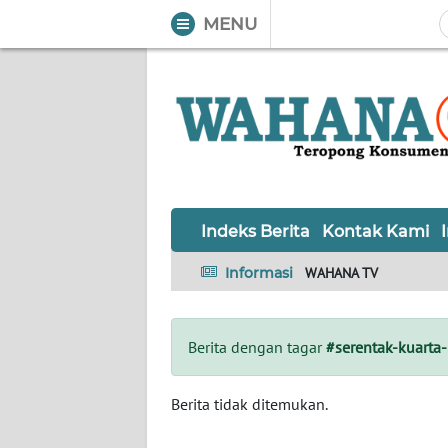
MENU
WAHANA
Tutup
TV
Informasi
INDEKS
BERITA
Indeks Berita
Kontak Kami
KONTAK
Informasi
WAHANA TV
KAMI
INFO
Berita dengan tagar
#serentak-kuarta
IKLAN
TENTANG
Berita tidak ditemukan.
KAMI