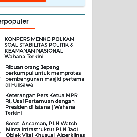
erpopuler
KONPERS MENKO POLKAM
SOAL STABILITAS POLITIK &
KEAMANAN NASIONAL |
Wahana Terkini
Ribuan orang Jepang
berkumpul untuk memprotes
2
pembangunan masjid pertama
di Fujisawa
Keterangan Pers Ketua MPR
RI, Usai Pertemuan dengan
3
Presiden di Istana | Wahana
Terkini
Soroti Ancaman, PLN Watch
Minta Infrastruktur PLN Jadi
4
Objek Vital Khusus | Alperklinas