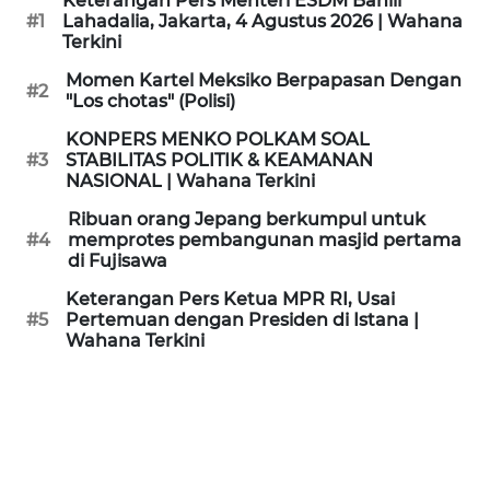
Keterangan Pers Menteri ESDM Bahlil
KAMI
#1
Lahadalia, Jakarta, 4 Agustus 2026 | Wahana
Terkini
PEDOMAN
Momen Kartel Meksiko Berpapasan Dengan
#2
MEDIA
"Los chotas" (Polisi)
SIBER
KONPERS MENKO POLKAM SOAL
#3
STABILITAS POLITIK & KEAMANAN
REDAKSI
NASIONAL | Wahana Terkini
Ribuan orang Jepang berkumpul untuk
KARIR
#4
memprotes pembangunan masjid pertama
di Fujisawa
DISCLAIMER
Keterangan Pers Ketua MPR RI, Usai
#5
Pertemuan dengan Presiden di Istana |
Wahana Terkini
Wahana
News
Regional
WN
SUMUT