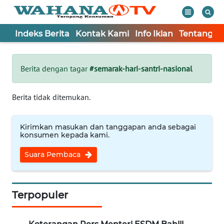
Indeks Berita
Kontak Kami
Info Iklan
Tentang K
WAHANA
Tutup
TV
Berita dengan tagar
#semarak-hari-santri-nasional
Informasi
Berita tidak ditemukan.
INDEKS
BERITA
Kirimkan masukan dan tanggapan anda sebagai
konsumen kepada kami.
KONTAK
Suara Pembaca
KAMI
INFO
IKLAN
Terpopuler
TENTANG