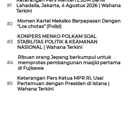
Keterangan Pers Menteri ESDM Bahlil
KAMI
#1
Lahadalia, Jakarta, 4 Agustus 2026 | Wahana
Terkini
PEDOMAN
Momen Kartel Meksiko Berpapasan Dengan
#2
MEDIA
"Los chotas" (Polisi)
SIBER
KONPERS MENKO POLKAM SOAL
#3
STABILITAS POLITIK & KEAMANAN
REDAKSI
NASIONAL | Wahana Terkini
Ribuan orang Jepang berkumpul untuk
KARIR
#4
memprotes pembangunan masjid pertama
di Fujisawa
DISCLAIMER
Keterangan Pers Ketua MPR RI, Usai
#5
Pertemuan dengan Presiden di Istana |
Wahana Terkini
Wahana
News
Regional
WN
SUMUT