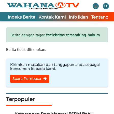
Indeks Berita
Kontak Kami
Info Iklan
Tentang K
WAHANA
Tutup
TV
Berita dengan tagar
#selebritas-tersandung-hukum
Informasi
Berita tidak ditemukan.
INDEKS
BERITA
Kirimkan masukan dan tanggapan anda sebagai
konsumen kepada kami.
KONTAK
Suara Pembaca
KAMI
INFO
IKLAN
Terpopuler
TENTANG