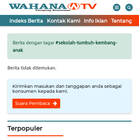
Indeks Berita
Kontak Kami
Info Iklan
Tentang K
WAHANA
Tutup
TV
Berita dengan tagar
#sekolah-tumbuh-kembang-
anak
Informasi
INDEKS
Berita tidak ditemukan.
BERITA
Kirimkan masukan dan tanggapan anda sebagai
KONTAK
konsumen kepada kami.
KAMI
Suara Pembaca
INFO
IKLAN
Terpopuler
TENTANG