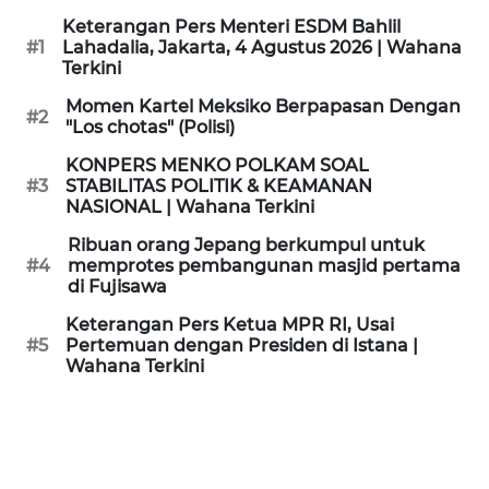
KAMI
Keterangan Pers Menteri ESDM Bahlil
#1
Lahadalia, Jakarta, 4 Agustus 2026 | Wahana
Terkini
PEDOMAN
MEDIA
Momen Kartel Meksiko Berpapasan Dengan
SIBER
#2
"Los chotas" (Polisi)
KONPERS MENKO POLKAM SOAL
REDAKSI
#3
STABILITAS POLITIK & KEAMANAN
NASIONAL | Wahana Terkini
KARIR
Ribuan orang Jepang berkumpul untuk
#4
memprotes pembangunan masjid pertama
di Fujisawa
DISCLAIMER
Keterangan Pers Ketua MPR RI, Usai
Wahana
#5
Pertemuan dengan Presiden di Istana |
News
Wahana Terkini
Regional
WN
SUMUT