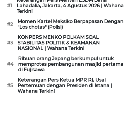
Keterangan Pers Menteri ESDM Bahlil
KAMI
#1
Lahadalia, Jakarta, 4 Agustus 2026 | Wahana
Terkini
PEDOMAN
Momen Kartel Meksiko Berpapasan Dengan
#2
MEDIA
"Los chotas" (Polisi)
SIBER
KONPERS MENKO POLKAM SOAL
#3
STABILITAS POLITIK & KEAMANAN
REDAKSI
NASIONAL | Wahana Terkini
Ribuan orang Jepang berkumpul untuk
KARIR
#4
memprotes pembangunan masjid pertama
di Fujisawa
DISCLAIMER
Keterangan Pers Ketua MPR RI, Usai
#5
Pertemuan dengan Presiden di Istana |
Wahana Terkini
Wahana
News
Regional
WN
SUMUT