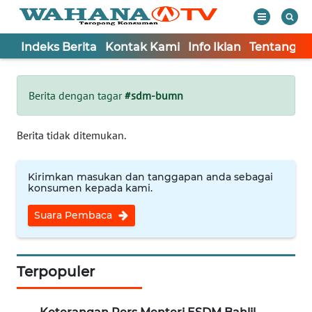
Indeks Berita
Kontak Kami
Info Iklan
Tentang K
WAHANA
Tutup
TV
Berita dengan tagar
#sdm-bumn
Informasi
Berita tidak ditemukan.
INDEKS
BERITA
Kirimkan masukan dan tanggapan anda sebagai
konsumen kepada kami.
KONTAK
Suara Pembaca
KAMI
INFO
IKLAN
Terpopuler
TENTANG