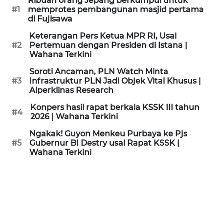
Ribuan orang Jepang berkumpul untuk
KAMI
#1
memprotes pembangunan masjid pertama
di Fujisawa
PEDOMAN
Keterangan Pers Ketua MPR RI, Usai
MEDIA
#2
Pertemuan dengan Presiden di Istana |
SIBER
Wahana Terkini
Soroti Ancaman, PLN Watch Minta
REDAKSI
#3
Infrastruktur PLN Jadi Objek Vital Khusus |
Alperklinas Research
KARIR
Konpers hasil rapat berkala KSSK III tahun
#4
2026 | Wahana Terkini
DISCLAIMER
Ngakak! Guyon Menkeu Purbaya ke Pjs
#5
Gubernur BI Destry usai Rapat KSSK |
Wahana Terkini
Wahana
News
Regional
WN
SUMUT