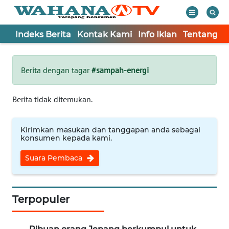
Indeks Berita
Kontak Kami
Info Iklan
Tentang K
WAHANA
Tutup
TV
Berita dengan tagar
#sampah-energi
Informasi
Berita tidak ditemukan.
INDEKS
BERITA
Kirimkan masukan dan tanggapan anda sebagai
konsumen kepada kami.
KONTAK
Suara Pembaca
KAMI
INFO
IKLAN
Terpopuler
TENTANG