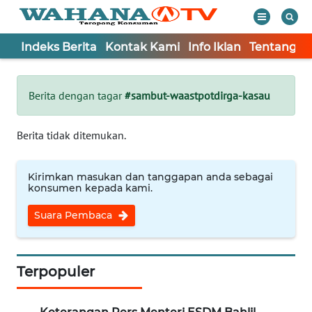
Indeks Berita
Kontak Kami
Info Iklan
Tentang K
WAHANA
Tutup
TV
Berita dengan tagar
#sambut-waastpotdirga-kasau
Informasi
Berita tidak ditemukan.
INDEKS
BERITA
Kirimkan masukan dan tanggapan anda sebagai
konsumen kepada kami.
KONTAK
Suara Pembaca
KAMI
INFO
IKLAN
Terpopuler
TENTANG