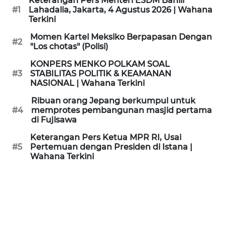
Keterangan Pers Menteri ESDM Bahlil
KAMI
#1
Lahadalia, Jakarta, 4 Agustus 2026 | Wahana
Terkini
PEDOMAN
Momen Kartel Meksiko Berpapasan Dengan
#2
MEDIA
"Los chotas" (Polisi)
SIBER
KONPERS MENKO POLKAM SOAL
#3
STABILITAS POLITIK & KEAMANAN
REDAKSI
NASIONAL | Wahana Terkini
Ribuan orang Jepang berkumpul untuk
KARIR
#4
memprotes pembangunan masjid pertama
di Fujisawa
DISCLAIMER
Keterangan Pers Ketua MPR RI, Usai
#5
Pertemuan dengan Presiden di Istana |
Wahana Terkini
Wahana
News
Regional
WN
SUMUT