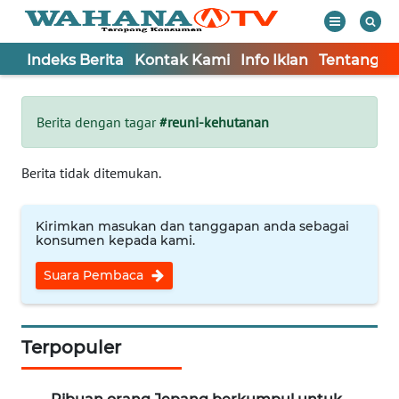
Indeks Berita
Kontak Kami
Info Iklan
Tentang K
WAHANA
Tutup
TV
Berita dengan tagar
#reuni-kehutanan
Informasi
Berita tidak ditemukan.
INDEKS
BERITA
Kirimkan masukan dan tanggapan anda sebagai
konsumen kepada kami.
KONTAK
Suara Pembaca
KAMI
INFO
IKLAN
Terpopuler
TENTANG