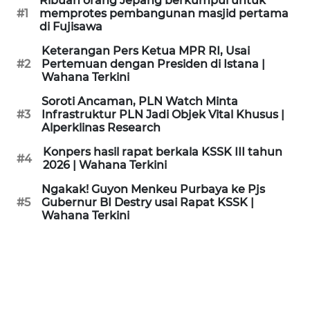
Ribuan orang Jepang berkumpul untuk
KAMI
#1
memprotes pembangunan masjid pertama
di Fujisawa
PEDOMAN
Keterangan Pers Ketua MPR RI, Usai
MEDIA
#2
Pertemuan dengan Presiden di Istana |
SIBER
Wahana Terkini
Soroti Ancaman, PLN Watch Minta
REDAKSI
#3
Infrastruktur PLN Jadi Objek Vital Khusus |
Alperklinas Research
KARIR
Konpers hasil rapat berkala KSSK III tahun
#4
2026 | Wahana Terkini
DISCLAIMER
Ngakak! Guyon Menkeu Purbaya ke Pjs
#5
Gubernur BI Destry usai Rapat KSSK |
Wahana Terkini
Wahana
News
Regional
WN
SUMUT