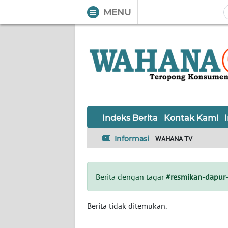
MENU
WAHANA
Tutup
TV
Informasi
INDEKS
BERITA
Indeks Berita
Kontak Kami
KONTAK
Informasi
WAHANA TV
KAMI
INFO
Berita dengan tagar
#resmikan-dapur-
IKLAN
TENTANG
Berita tidak ditemukan.
KAMI