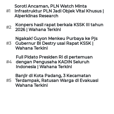
KAMI
Soroti Ancaman, PLN Watch Minta
#1
Infrastruktur PLN Jadi Objek Vital Khusus |
Alperklinas Research
PEDOMAN
MEDIA
Konpers hasil rapat berkala KSSK III tahun
SIBER
#2
2026 | Wahana Terkini
Ngakak! Guyon Menkeu Purbaya ke Pjs
REDAKSI
#3
Gubernur BI Destry usai Rapat KSSK |
Wahana Terkini
KARIR
Full Pidato Presiden RI di pertemuan
#4
dengan Pengusaha KADIN Seluruh
Indonesia | Wahana Terkini
DISCLAIMER
Banjir di Kota Padang, 3 Kecamatan
Wahana
#5
Terdampak, Ratusan Warga di Evakuasi
News
Wahana Terkini
Regional
WN
SUMUT