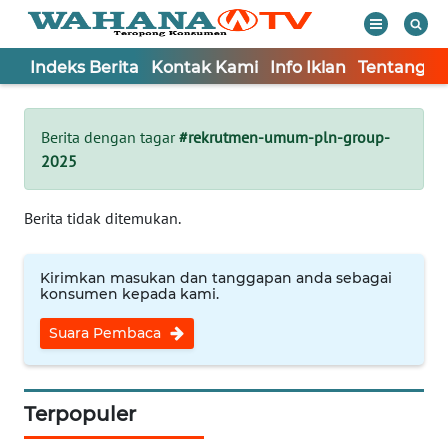
Indeks Berita
Kontak Kami
Info Iklan
Tentang K
WAHANA
Tutup
TV
Berita dengan tagar
#rekrutmen-umum-pln-group-
2025
Informasi
INDEKS
Berita tidak ditemukan.
BERITA
Kirimkan masukan dan tanggapan anda sebagai
KONTAK
konsumen kepada kami.
KAMI
Suara Pembaca
INFO
IKLAN
Terpopuler
TENTANG