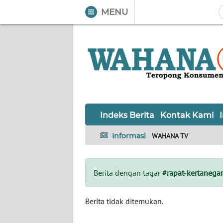
MENU
WAHANA
Tutup
TV
Informasi
INDEKS
BERITA
Indeks Berita
Kontak Kami
KONTAK
Informasi
WAHANA TV
KAMI
INFO
Berita dengan tagar
#rapat-kertanega
IKLAN
TENTANG
Berita tidak ditemukan.
KAMI