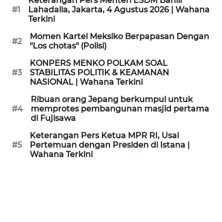
Keterangan Pers Menteri ESDM Bahlil
KAMI
#1
Lahadalia, Jakarta, 4 Agustus 2026 | Wahana
Terkini
PEDOMAN
Momen Kartel Meksiko Berpapasan Dengan
#2
MEDIA
"Los chotas" (Polisi)
SIBER
KONPERS MENKO POLKAM SOAL
#3
STABILITAS POLITIK & KEAMANAN
REDAKSI
NASIONAL | Wahana Terkini
Ribuan orang Jepang berkumpul untuk
KARIR
#4
memprotes pembangunan masjid pertama
di Fujisawa
DISCLAIMER
Keterangan Pers Ketua MPR RI, Usai
#5
Pertemuan dengan Presiden di Istana |
Wahana Terkini
Wahana
News
Regional
WN
SUMUT