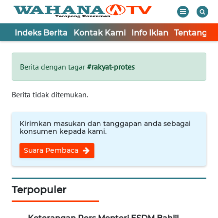
Indeks Berita
Kontak Kami
Info Iklan
Tentang K
WAHANA
Tutup
TV
Berita dengan tagar
#rakyat-protes
Informasi
Berita tidak ditemukan.
INDEKS
BERITA
Kirimkan masukan dan tanggapan anda sebagai
konsumen kepada kami.
KONTAK
Suara Pembaca
KAMI
INFO
IKLAN
Terpopuler
TENTANG