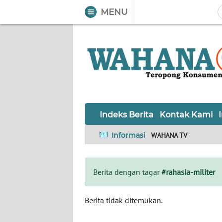
MENU
WAHANA
Tutup
TV
Informasi
INDEKS
BERITA
Indeks Berita
Kontak Kami
KONTAK
Informasi
WAHANA TV
KAMI
INFO
Berita dengan tagar
#rahasia-militer
IKLAN
TENTANG
Berita tidak ditemukan.
KAMI