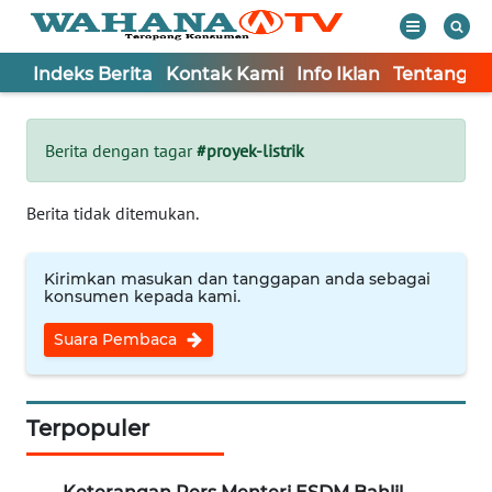
Indeks Berita
Kontak Kami
Info Iklan
Tentang K
WAHANA
Tutup
TV
Berita dengan tagar
#proyek-listrik
Informasi
Berita tidak ditemukan.
INDEKS
BERITA
Kirimkan masukan dan tanggapan anda sebagai
konsumen kepada kami.
KONTAK
Suara Pembaca
KAMI
INFO
IKLAN
Terpopuler
TENTANG