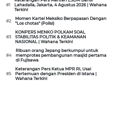
Keterangan Pers Menteri ESDM Bahlil
KAMI
#1
Lahadalia, Jakarta, 4 Agustus 2026 | Wahana
Terkini
PEDOMAN
Momen Kartel Meksiko Berpapasan Dengan
#2
MEDIA
"Los chotas" (Polisi)
SIBER
KONPERS MENKO POLKAM SOAL
#3
STABILITAS POLITIK & KEAMANAN
REDAKSI
NASIONAL | Wahana Terkini
Ribuan orang Jepang berkumpul untuk
KARIR
#4
memprotes pembangunan masjid pertama
di Fujisawa
DISCLAIMER
Keterangan Pers Ketua MPR RI, Usai
#5
Pertemuan dengan Presiden di Istana |
Wahana Terkini
Wahana
News
Regional
WN
SUMUT