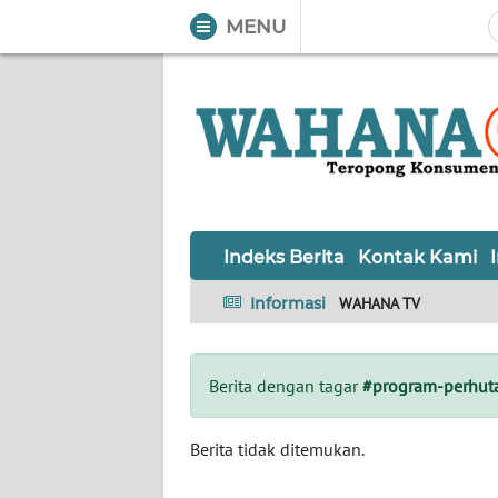
MENU
WAHANA
Tutup
TV
Informasi
INDEKS
BERITA
Indeks Berita
Kontak Kami
KONTAK
Informasi
WAHANA TV
KAMI
INFO
Berita dengan tagar
#program-perhut
IKLAN
TENTANG
Berita tidak ditemukan.
KAMI