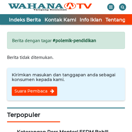
Indeks Berita
Kontak Kami
Info Iklan
Tentang K
WAHANA
Tutup
TV
Berita dengan tagar
#polemik-pendidikan
Informasi
Berita tidak ditemukan.
INDEKS
BERITA
Kirimkan masukan dan tanggapan anda sebagai
konsumen kepada kami.
KONTAK
Suara Pembaca
KAMI
INFO
IKLAN
Terpopuler
TENTANG