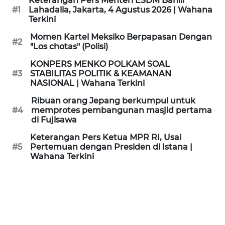
Keterangan Pers Menteri ESDM Bahlil
KAMI
#1
Lahadalia, Jakarta, 4 Agustus 2026 | Wahana
Terkini
PEDOMAN
Momen Kartel Meksiko Berpapasan Dengan
#2
MEDIA
"Los chotas" (Polisi)
SIBER
KONPERS MENKO POLKAM SOAL
#3
STABILITAS POLITIK & KEAMANAN
REDAKSI
NASIONAL | Wahana Terkini
Ribuan orang Jepang berkumpul untuk
KARIR
#4
memprotes pembangunan masjid pertama
di Fujisawa
DISCLAIMER
Keterangan Pers Ketua MPR RI, Usai
#5
Pertemuan dengan Presiden di Istana |
Wahana Terkini
Wahana
News
Regional
WN
SUMUT