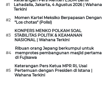
Keterangan Pers Menteri ESDM Bahlil
KAMI
#1
Lahadalia, Jakarta, 4 Agustus 2026 | Wahana
Terkini
PEDOMAN
Momen Kartel Meksiko Berpapasan Dengan
#2
MEDIA
"Los chotas" (Polisi)
SIBER
KONPERS MENKO POLKAM SOAL
#3
STABILITAS POLITIK & KEAMANAN
REDAKSI
NASIONAL | Wahana Terkini
Ribuan orang Jepang berkumpul untuk
KARIR
#4
memprotes pembangunan masjid pertama
di Fujisawa
DISCLAIMER
Keterangan Pers Ketua MPR RI, Usai
#5
Pertemuan dengan Presiden di Istana |
Wahana Terkini
Wahana
News
Regional
WN
SUMUT