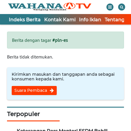
Indeks Berita
Kontak Kami
Info Iklan
Tentang K
WAHANA
Tutup
TV
Berita dengan tagar
#pln-es
Informasi
Berita tidak ditemukan.
INDEKS
BERITA
Kirimkan masukan dan tanggapan anda sebagai
konsumen kepada kami.
KONTAK
Suara Pembaca
KAMI
INFO
IKLAN
Terpopuler
TENTANG