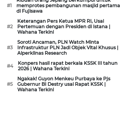
Ribuan orang Jepang berkumpul untuk
KAMI
#1
memprotes pembangunan masjid pertama
di Fujisawa
PEDOMAN
Keterangan Pers Ketua MPR RI, Usai
MEDIA
#2
Pertemuan dengan Presiden di Istana |
SIBER
Wahana Terkini
Soroti Ancaman, PLN Watch Minta
REDAKSI
#3
Infrastruktur PLN Jadi Objek Vital Khusus |
Alperklinas Research
KARIR
Konpers hasil rapat berkala KSSK III tahun
#4
2026 | Wahana Terkini
DISCLAIMER
Ngakak! Guyon Menkeu Purbaya ke Pjs
#5
Gubernur BI Destry usai Rapat KSSK |
Wahana Terkini
Wahana
News
Regional
WN
SUMUT