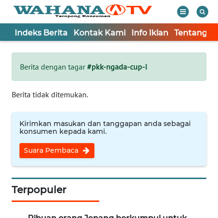
Indeks Berita
Kontak Kami
Info Iklan
Tentang K
WAHANA
Tutup
TV
Berita dengan tagar
#pkk-ngada-cup-i
Informasi
Berita tidak ditemukan.
INDEKS
BERITA
Kirimkan masukan dan tanggapan anda sebagai
konsumen kepada kami.
KONTAK
Suara Pembaca
KAMI
INFO
IKLAN
Terpopuler
TENTANG