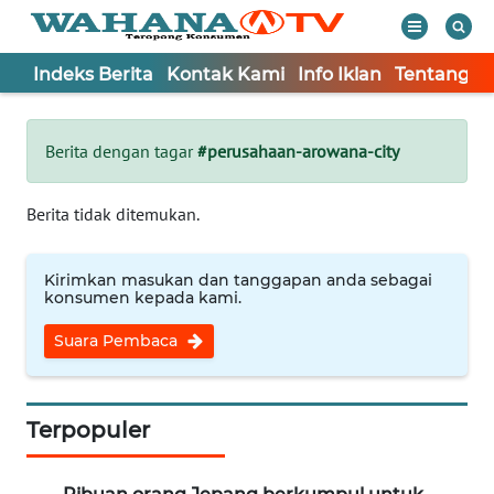
Indeks Berita
Kontak Kami
Info Iklan
Tentang K
WAHANA
Tutup
TV
Berita dengan tagar
#perusahaan-arowana-city
Informasi
Berita tidak ditemukan.
INDEKS
BERITA
Kirimkan masukan dan tanggapan anda sebagai
konsumen kepada kami.
KONTAK
Suara Pembaca
KAMI
INFO
IKLAN
Terpopuler
TENTANG