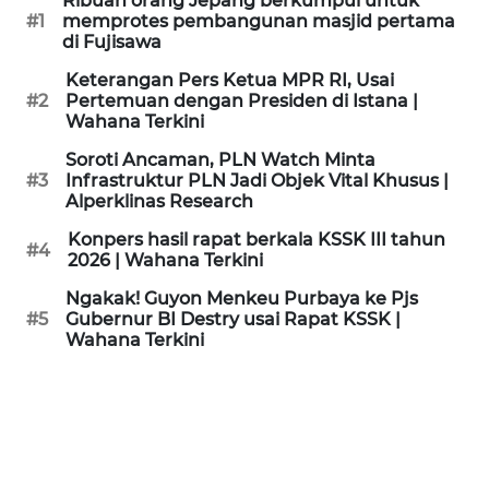
Ribuan orang Jepang berkumpul untuk
KAMI
#1
memprotes pembangunan masjid pertama
di Fujisawa
PEDOMAN
Keterangan Pers Ketua MPR RI, Usai
MEDIA
#2
Pertemuan dengan Presiden di Istana |
SIBER
Wahana Terkini
Soroti Ancaman, PLN Watch Minta
REDAKSI
#3
Infrastruktur PLN Jadi Objek Vital Khusus |
Alperklinas Research
KARIR
Konpers hasil rapat berkala KSSK III tahun
#4
2026 | Wahana Terkini
DISCLAIMER
Ngakak! Guyon Menkeu Purbaya ke Pjs
#5
Gubernur BI Destry usai Rapat KSSK |
Wahana Terkini
Wahana
News
Regional
WN
SUMUT