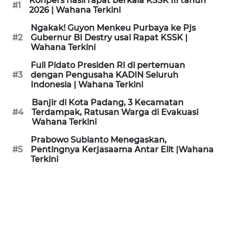
Konpers hasil rapat berkala KSSK III tahun
#1
KAMI
2026 | Wahana Terkini
Ngakak! Guyon Menkeu Purbaya ke Pjs
PEDOMAN
#2
Gubernur BI Destry usai Rapat KSSK |
MEDIA
Wahana Terkini
SIBER
Full Pidato Presiden RI di pertemuan
#3
dengan Pengusaha KADIN Seluruh
REDAKSI
Indonesia | Wahana Terkini
Banjir di Kota Padang, 3 Kecamatan
KARIR
#4
Terdampak, Ratusan Warga di Evakuasi
Wahana Terkini
DISCLAIMER
Prabowo Subianto Menegaskan,
#5
Pentingnya Kerjasaama Antar Elit |Wahana
Terkini
Wahana
News
Regional
WN
SUMUT