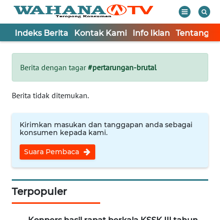
Indeks Berita
Kontak Kami
Info Iklan
Tentang K
WAHANA
Tutup
TV
Berita dengan tagar
#pertarungan-brutal
Informasi
Berita tidak ditemukan.
INDEKS
BERITA
Kirimkan masukan dan tanggapan anda sebagai
konsumen kepada kami.
KONTAK
Suara Pembaca
KAMI
INFO
IKLAN
Terpopuler
TENTANG