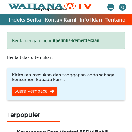
Indeks Berita
Kontak Kami
Info Iklan
Tentang K
WAHANA
Tutup
TV
Berita dengan tagar
#perintis-kemerdekaan
Informasi
Berita tidak ditemukan.
INDEKS
BERITA
Kirimkan masukan dan tanggapan anda sebagai
konsumen kepada kami.
KONTAK
Suara Pembaca
KAMI
INFO
IKLAN
Terpopuler
TENTANG