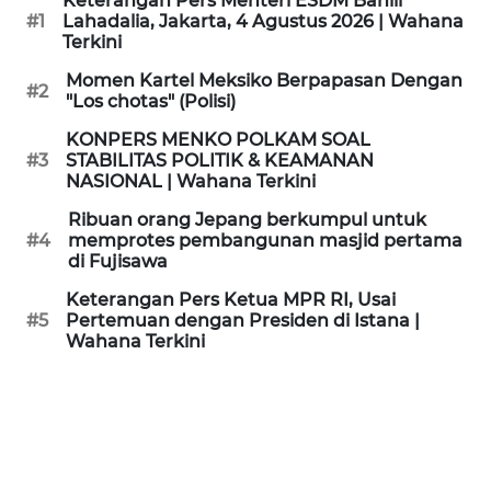
Keterangan Pers Menteri ESDM Bahlil
KAMI
#1
Lahadalia, Jakarta, 4 Agustus 2026 | Wahana
Terkini
PEDOMAN
Momen Kartel Meksiko Berpapasan Dengan
#2
MEDIA
"Los chotas" (Polisi)
SIBER
KONPERS MENKO POLKAM SOAL
#3
STABILITAS POLITIK & KEAMANAN
REDAKSI
NASIONAL | Wahana Terkini
Ribuan orang Jepang berkumpul untuk
KARIR
#4
memprotes pembangunan masjid pertama
di Fujisawa
DISCLAIMER
Keterangan Pers Ketua MPR RI, Usai
#5
Pertemuan dengan Presiden di Istana |
Wahana Terkini
Wahana
News
Regional
WN
SUMUT