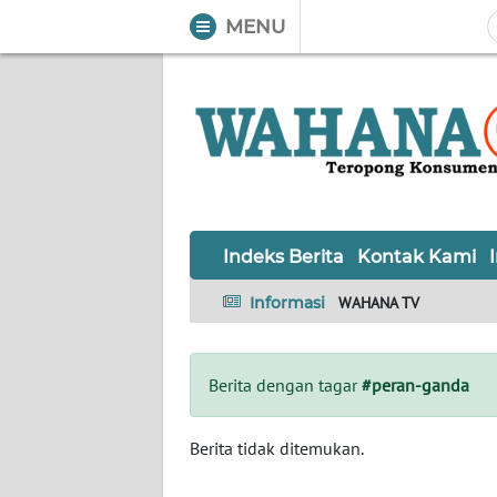
MENU
WAHANA
Tutup
TV
Informasi
INDEKS
BERITA
Indeks Berita
Kontak Kami
KONTAK
Informasi
WAHANA TV
KAMI
INFO
Berita dengan tagar
#peran-ganda
IKLAN
TENTANG
Berita tidak ditemukan.
KAMI