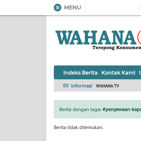
MENU
WAHANA
Tutup
TV
Informasi
INDEKS
BERITA
Indeks Berita
Kontak Kami
KONTAK
Informasi
WAHANA TV
KAMI
INFO
Berita dengan tagar
#penyewaan-kap
IKLAN
TENTANG
Berita tidak ditemukan.
KAMI