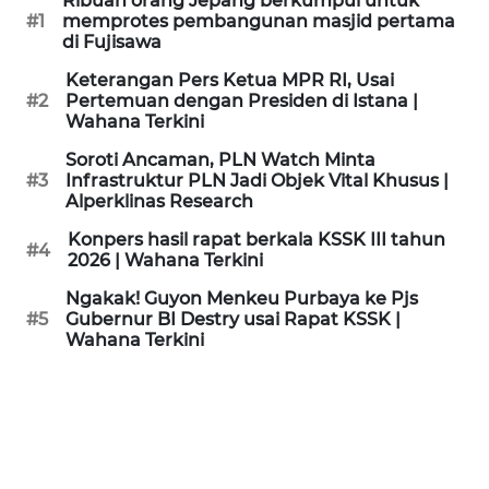
Ribuan orang Jepang berkumpul untuk
KAMI
#1
memprotes pembangunan masjid pertama
di Fujisawa
PEDOMAN
Keterangan Pers Ketua MPR RI, Usai
MEDIA
#2
Pertemuan dengan Presiden di Istana |
SIBER
Wahana Terkini
Soroti Ancaman, PLN Watch Minta
REDAKSI
#3
Infrastruktur PLN Jadi Objek Vital Khusus |
Alperklinas Research
KARIR
Konpers hasil rapat berkala KSSK III tahun
#4
2026 | Wahana Terkini
DISCLAIMER
Ngakak! Guyon Menkeu Purbaya ke Pjs
#5
Gubernur BI Destry usai Rapat KSSK |
Wahana Terkini
Wahana
News
Regional
WN
SUMUT