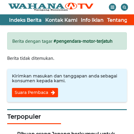
Indeks Berita
Kontak Kami
Info Iklan
Tentang K
WAHANA
Tutup
TV
Berita dengan tagar
#pengendara-motor-terjatuh
Informasi
Berita tidak ditemukan.
INDEKS
BERITA
Kirimkan masukan dan tanggapan anda sebagai
konsumen kepada kami.
KONTAK
Suara Pembaca
KAMI
INFO
IKLAN
Terpopuler
TENTANG