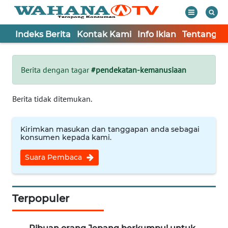
Indeks Berita
Kontak Kami
Info Iklan
Tentang K
WAHANA
Tutup
TV
Berita dengan tagar
#pendekatan-kemanusiaan
Informasi
Berita tidak ditemukan.
INDEKS
BERITA
Kirimkan masukan dan tanggapan anda sebagai
konsumen kepada kami.
KONTAK
Suara Pembaca
KAMI
INFO
IKLAN
Terpopuler
TENTANG