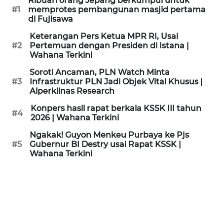
Ribuan orang Jepang berkumpul untuk
KAMI
#1
memprotes pembangunan masjid pertama
di Fujisawa
PEDOMAN
Keterangan Pers Ketua MPR RI, Usai
MEDIA
#2
Pertemuan dengan Presiden di Istana |
SIBER
Wahana Terkini
Soroti Ancaman, PLN Watch Minta
REDAKSI
#3
Infrastruktur PLN Jadi Objek Vital Khusus |
Alperklinas Research
KARIR
Konpers hasil rapat berkala KSSK III tahun
#4
2026 | Wahana Terkini
DISCLAIMER
Ngakak! Guyon Menkeu Purbaya ke Pjs
#5
Gubernur BI Destry usai Rapat KSSK |
Wahana Terkini
Wahana
News
Regional
WN
SUMUT