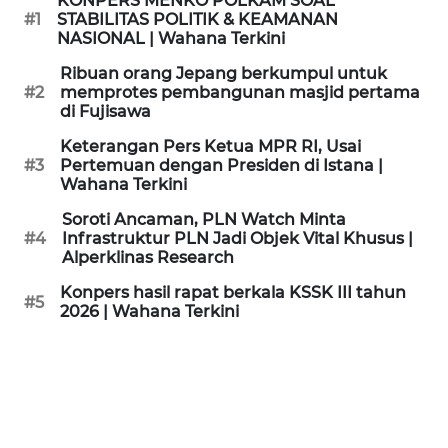
KONPERS MENKO POLKAM SOAL
KAMI
#1
STABILITAS POLITIK & KEAMANAN
NASIONAL | Wahana Terkini
PEDOMAN
Ribuan orang Jepang berkumpul untuk
MEDIA
#2
memprotes pembangunan masjid pertama
SIBER
di Fujisawa
Keterangan Pers Ketua MPR RI, Usai
REDAKSI
#3
Pertemuan dengan Presiden di Istana |
Wahana Terkini
KARIR
Soroti Ancaman, PLN Watch Minta
#4
Infrastruktur PLN Jadi Objek Vital Khusus |
Alperklinas Research
DISCLAIMER
Konpers hasil rapat berkala KSSK III tahun
#5
2026 | Wahana Terkini
Wahana
News
Regional
WN
SUMUT