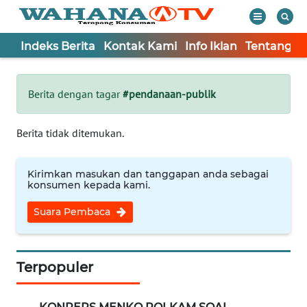
Indeks Berita
Kontak Kami
Info Iklan
Tentang K
WAHANA
Tutup
TV
Berita dengan tagar
#pendanaan-publik
Informasi
Berita tidak ditemukan.
INDEKS
BERITA
Kirimkan masukan dan tanggapan anda sebagai
konsumen kepada kami.
KONTAK
Suara Pembaca
KAMI
INFO
IKLAN
Terpopuler
TENTANG