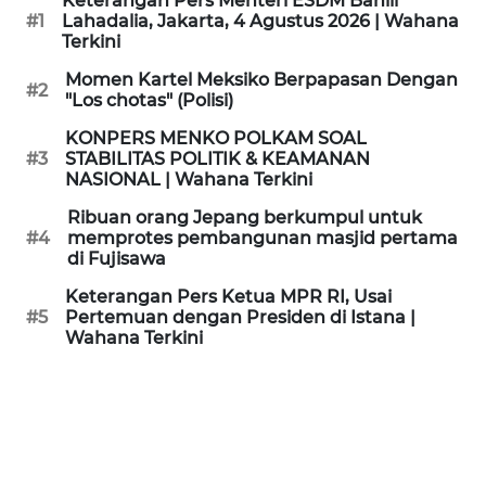
Keterangan Pers Menteri ESDM Bahlil
KAMI
#1
Lahadalia, Jakarta, 4 Agustus 2026 | Wahana
Terkini
PEDOMAN
Momen Kartel Meksiko Berpapasan Dengan
#2
MEDIA
"Los chotas" (Polisi)
SIBER
KONPERS MENKO POLKAM SOAL
#3
STABILITAS POLITIK & KEAMANAN
REDAKSI
NASIONAL | Wahana Terkini
Ribuan orang Jepang berkumpul untuk
KARIR
#4
memprotes pembangunan masjid pertama
di Fujisawa
DISCLAIMER
Keterangan Pers Ketua MPR RI, Usai
#5
Pertemuan dengan Presiden di Istana |
Wahana Terkini
Wahana
News
Regional
WN
SUMUT