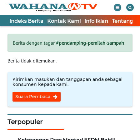
Indeks Berita
Kontak Kami
Info Iklan
Tentang K
WAHANA
Tutup
TV
Berita dengan tagar
#pendamping-pemilah-sampah
Informasi
Berita tidak ditemukan.
INDEKS
BERITA
Kirimkan masukan dan tanggapan anda sebagai
konsumen kepada kami.
KONTAK
Suara Pembaca
KAMI
INFO
IKLAN
Terpopuler
TENTANG