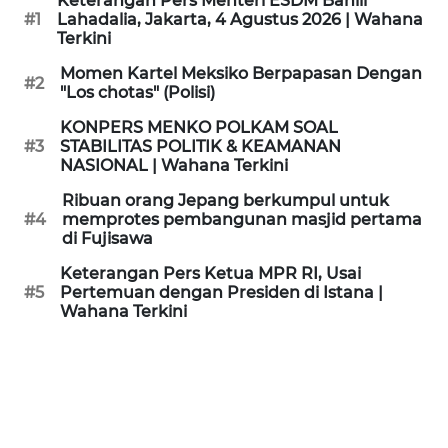
Keterangan Pers Menteri ESDM Bahlil
KAMI
#1
Lahadalia, Jakarta, 4 Agustus 2026 | Wahana
Terkini
PEDOMAN
Momen Kartel Meksiko Berpapasan Dengan
#2
MEDIA
"Los chotas" (Polisi)
SIBER
KONPERS MENKO POLKAM SOAL
#3
STABILITAS POLITIK & KEAMANAN
REDAKSI
NASIONAL | Wahana Terkini
Ribuan orang Jepang berkumpul untuk
KARIR
#4
memprotes pembangunan masjid pertama
di Fujisawa
DISCLAIMER
Keterangan Pers Ketua MPR RI, Usai
#5
Pertemuan dengan Presiden di Istana |
Wahana Terkini
Wahana
News
Regional
WN
SUMUT