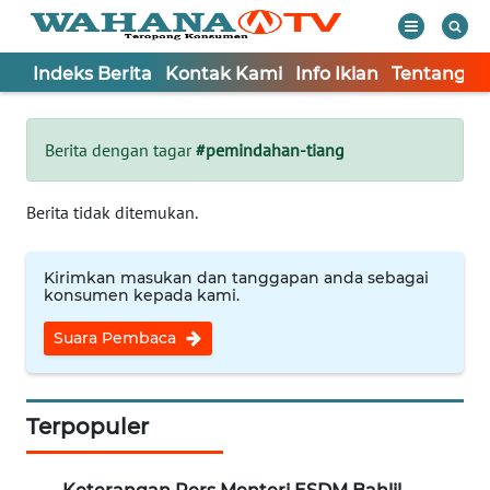
Indeks Berita
Kontak Kami
Info Iklan
Tentang K
WAHANA
Tutup
TV
Berita dengan tagar
#pemindahan-tiang
Informasi
Berita tidak ditemukan.
INDEKS
BERITA
Kirimkan masukan dan tanggapan anda sebagai
konsumen kepada kami.
KONTAK
Suara Pembaca
KAMI
INFO
IKLAN
Terpopuler
TENTANG