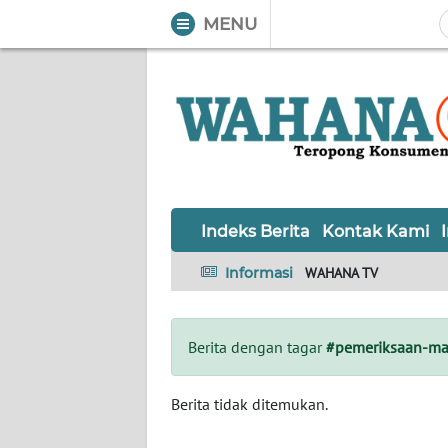
MENU
WAHANA
Tutup
TV
Informasi
INDEKS
BERITA
Indeks Berita
Kontak Kami
KONTAK
Informasi
WAHANA TV
KAMI
INFO
Berita dengan tagar
#pemeriksaan-ma
IKLAN
TENTANG
Berita tidak ditemukan.
KAMI