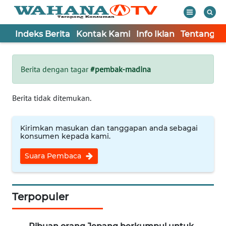
Indeks Berita
Kontak Kami
Info Iklan
Tentang K
WAHANA
Tutup
TV
Berita dengan tagar
#pembak-madina
Informasi
Berita tidak ditemukan.
INDEKS
BERITA
Kirimkan masukan dan tanggapan anda sebagai
konsumen kepada kami.
KONTAK
Suara Pembaca
KAMI
INFO
IKLAN
Terpopuler
TENTANG