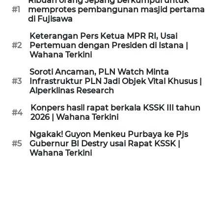
Ribuan orang Jepang berkumpul untuk
KAMI
#1
memprotes pembangunan masjid pertama
di Fujisawa
PEDOMAN
Keterangan Pers Ketua MPR RI, Usai
MEDIA
#2
Pertemuan dengan Presiden di Istana |
SIBER
Wahana Terkini
Soroti Ancaman, PLN Watch Minta
REDAKSI
#3
Infrastruktur PLN Jadi Objek Vital Khusus |
Alperklinas Research
KARIR
Konpers hasil rapat berkala KSSK III tahun
#4
2026 | Wahana Terkini
DISCLAIMER
Ngakak! Guyon Menkeu Purbaya ke Pjs
#5
Gubernur BI Destry usai Rapat KSSK |
Wahana Terkini
Wahana
News
Regional
WN
SUMUT