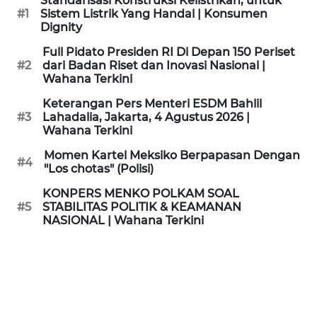
Standarisasi Konstruksi Kelistrikan, untuk
KAMI
#1
Sistem Listrik Yang Handal | Konsumen
Dignity
PEDOMAN
Full Pidato Presiden RI Di Depan 150 Periset
MEDIA
#2
dari Badan Riset dan Inovasi Nasional |
SIBER
Wahana Terkini
Keterangan Pers Menteri ESDM Bahlil
REDAKSI
#3
Lahadalia, Jakarta, 4 Agustus 2026 |
Wahana Terkini
KARIR
Momen Kartel Meksiko Berpapasan Dengan
#4
"Los chotas" (Polisi)
DISCLAIMER
KONPERS MENKO POLKAM SOAL
#5
STABILITAS POLITIK & KEAMANAN
NASIONAL | Wahana Terkini
Wahana
News
Regional
WN
SUMUT