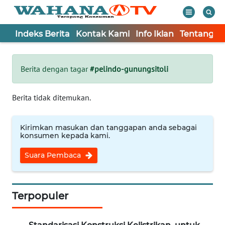
Indeks Berita
Kontak Kami
Info Iklan
Tentang K
WAHANA
Tutup
TV
Berita dengan tagar
#pelindo-gunungsitoli
Informasi
Berita tidak ditemukan.
INDEKS
BERITA
Kirimkan masukan dan tanggapan anda sebagai
konsumen kepada kami.
KONTAK
Suara Pembaca
KAMI
INFO
IKLAN
Terpopuler
TENTANG