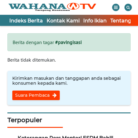
Indeks Berita
Kontak Kami
Info Iklan
Tentang K
WAHANA
Tutup
TV
Berita dengan tagar
#pavingisasi
Informasi
Berita tidak ditemukan.
INDEKS
BERITA
Kirimkan masukan dan tanggapan anda sebagai
konsumen kepada kami.
KONTAK
Suara Pembaca
KAMI
INFO
IKLAN
Terpopuler
TENTANG