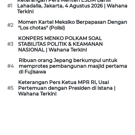
Keterangan Pers Menteri ESDM Bahlil
KAMI
#1
Lahadalia, Jakarta, 4 Agustus 2026 | Wahana
Terkini
PEDOMAN
Momen Kartel Meksiko Berpapasan Dengan
#2
MEDIA
"Los chotas" (Polisi)
SIBER
KONPERS MENKO POLKAM SOAL
#3
STABILITAS POLITIK & KEAMANAN
REDAKSI
NASIONAL | Wahana Terkini
Ribuan orang Jepang berkumpul untuk
KARIR
#4
memprotes pembangunan masjid pertama
di Fujisawa
DISCLAIMER
Keterangan Pers Ketua MPR RI, Usai
#5
Pertemuan dengan Presiden di Istana |
Wahana Terkini
Wahana
News
Regional
WN
SUMUT