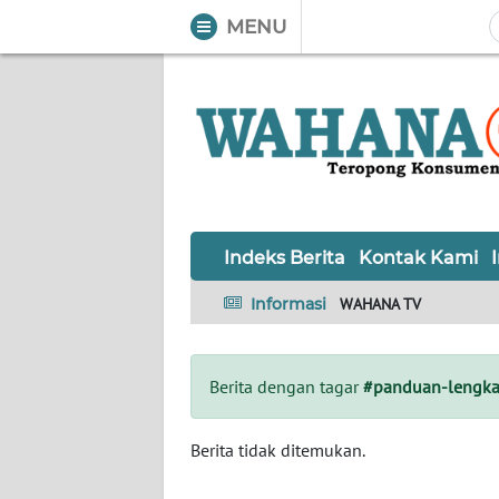
MENU
WAHANA
Tutup
TV
Informasi
INDEKS
BERITA
Indeks Berita
Kontak Kami
KONTAK
Informasi
WAHANA TV
KAMI
INFO
Berita dengan tagar
#panduan-lengk
IKLAN
TENTANG
Berita tidak ditemukan.
KAMI