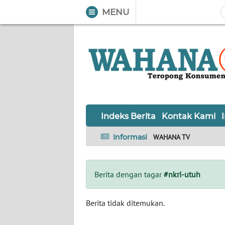
MENU
WAHANA
Tutup
TV
Informasi
INDEKS
BERITA
Indeks Berita
Kontak Kami
KONTAK
Informasi
WAHANA TV
KAMI
INFO
Berita dengan tagar
#nkri-utuh
IKLAN
TENTANG
Berita tidak ditemukan.
KAMI