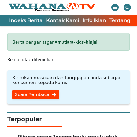
Indeks Berita
Kontak Kami
Info Iklan
Tentang K
WAHANA
Tutup
TV
Berita dengan tagar
#mutiara-kids-binjai
Informasi
Berita tidak ditemukan.
INDEKS
BERITA
Kirimkan masukan dan tanggapan anda sebagai
konsumen kepada kami.
KONTAK
Suara Pembaca
KAMI
INFO
IKLAN
Terpopuler
TENTANG