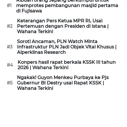
Ribuan orang Jepang berkumpul untuk
KAMI
#1
memprotes pembangunan masjid pertama
di Fujisawa
PEDOMAN
Keterangan Pers Ketua MPR RI, Usai
MEDIA
#2
Pertemuan dengan Presiden di Istana |
SIBER
Wahana Terkini
Soroti Ancaman, PLN Watch Minta
REDAKSI
#3
Infrastruktur PLN Jadi Objek Vital Khusus |
Alperklinas Research
KARIR
Konpers hasil rapat berkala KSSK III tahun
#4
2026 | Wahana Terkini
DISCLAIMER
Ngakak! Guyon Menkeu Purbaya ke Pjs
#5
Gubernur BI Destry usai Rapat KSSK |
Wahana Terkini
Wahana
News
Regional
WN
SUMUT