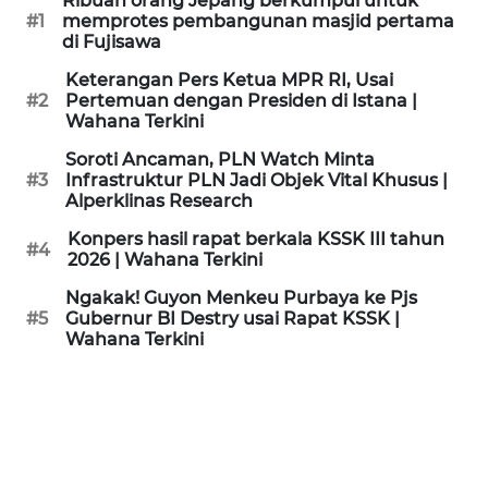
Ribuan orang Jepang berkumpul untuk
KAMI
#1
memprotes pembangunan masjid pertama
di Fujisawa
PEDOMAN
Keterangan Pers Ketua MPR RI, Usai
MEDIA
#2
Pertemuan dengan Presiden di Istana |
SIBER
Wahana Terkini
Soroti Ancaman, PLN Watch Minta
REDAKSI
#3
Infrastruktur PLN Jadi Objek Vital Khusus |
Alperklinas Research
KARIR
Konpers hasil rapat berkala KSSK III tahun
#4
2026 | Wahana Terkini
DISCLAIMER
Ngakak! Guyon Menkeu Purbaya ke Pjs
#5
Gubernur BI Destry usai Rapat KSSK |
Wahana Terkini
Wahana
News
Regional
WN
SUMUT