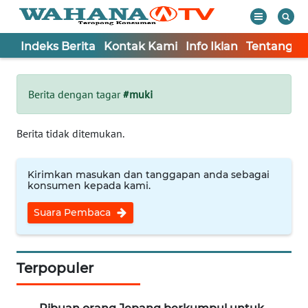
Indeks Berita
Kontak Kami
Info Iklan
Tentang K
WAHANA
Tutup
TV
Berita dengan tagar
#muki
Informasi
Berita tidak ditemukan.
INDEKS
BERITA
Kirimkan masukan dan tanggapan anda sebagai
konsumen kepada kami.
KONTAK
Suara Pembaca
KAMI
INFO
IKLAN
Terpopuler
TENTANG