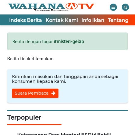
Indeks Berita
Kontak Kami
Info Iklan
Tentang K
WAHANA
Tutup
TV
Berita dengan tagar
#misteri-gelap
Informasi
Berita tidak ditemukan.
INDEKS
BERITA
Kirimkan masukan dan tanggapan anda sebagai
konsumen kepada kami.
KONTAK
Suara Pembaca
KAMI
INFO
IKLAN
Terpopuler
TENTANG