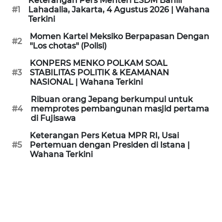
Keterangan Pers Menteri ESDM Bahlil
KAMI
#1
Lahadalia, Jakarta, 4 Agustus 2026 | Wahana
Terkini
PEDOMAN
Momen Kartel Meksiko Berpapasan Dengan
#2
MEDIA
"Los chotas" (Polisi)
SIBER
KONPERS MENKO POLKAM SOAL
#3
STABILITAS POLITIK & KEAMANAN
REDAKSI
NASIONAL | Wahana Terkini
Ribuan orang Jepang berkumpul untuk
KARIR
#4
memprotes pembangunan masjid pertama
di Fujisawa
DISCLAIMER
Keterangan Pers Ketua MPR RI, Usai
#5
Pertemuan dengan Presiden di Istana |
Wahana Terkini
Wahana
News
Regional
WN
SUMUT