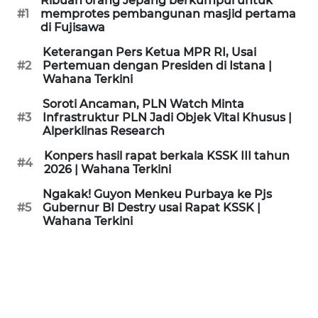
Ribuan orang Jepang berkumpul untuk
KAMI
#1
memprotes pembangunan masjid pertama
di Fujisawa
PEDOMAN
Keterangan Pers Ketua MPR RI, Usai
MEDIA
#2
Pertemuan dengan Presiden di Istana |
SIBER
Wahana Terkini
Soroti Ancaman, PLN Watch Minta
REDAKSI
#3
Infrastruktur PLN Jadi Objek Vital Khusus |
Alperklinas Research
KARIR
Konpers hasil rapat berkala KSSK III tahun
#4
2026 | Wahana Terkini
DISCLAIMER
Ngakak! Guyon Menkeu Purbaya ke Pjs
#5
Gubernur BI Destry usai Rapat KSSK |
Wahana Terkini
Wahana
News
Regional
WN
SUMUT