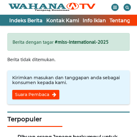
Indeks Berita
Kontak Kami
Info Iklan
Tentang K
WAHANA
Tutup
TV
Berita dengan tagar
#miss-international-2025
Informasi
Berita tidak ditemukan.
INDEKS
BERITA
Kirimkan masukan dan tanggapan anda sebagai
konsumen kepada kami.
KONTAK
Suara Pembaca
KAMI
INFO
IKLAN
Terpopuler
TENTANG