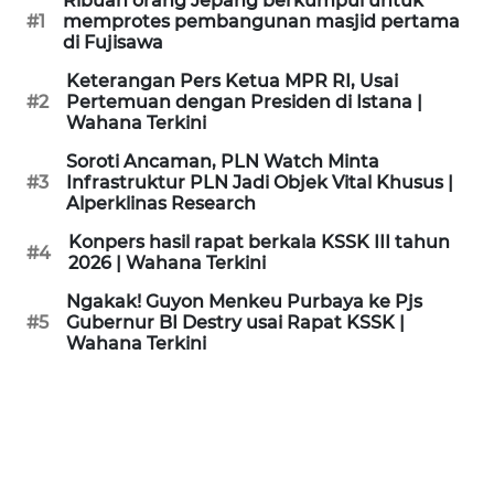
Ribuan orang Jepang berkumpul untuk
KAMI
#1
memprotes pembangunan masjid pertama
di Fujisawa
PEDOMAN
Keterangan Pers Ketua MPR RI, Usai
MEDIA
#2
Pertemuan dengan Presiden di Istana |
SIBER
Wahana Terkini
Soroti Ancaman, PLN Watch Minta
REDAKSI
#3
Infrastruktur PLN Jadi Objek Vital Khusus |
Alperklinas Research
KARIR
Konpers hasil rapat berkala KSSK III tahun
#4
2026 | Wahana Terkini
DISCLAIMER
Ngakak! Guyon Menkeu Purbaya ke Pjs
#5
Gubernur BI Destry usai Rapat KSSK |
Wahana Terkini
Wahana
News
Regional
WN
SUMUT