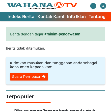
Indeks Berita
Kontak Kami
Info Iklan
Tentang K
WAHANA
Tutup
TV
Berita dengan tagar
#minim-pengawasan
Informasi
Berita tidak ditemukan.
INDEKS
BERITA
Kirimkan masukan dan tanggapan anda sebagai
konsumen kepada kami.
KONTAK
Suara Pembaca
KAMI
INFO
IKLAN
Terpopuler
TENTANG