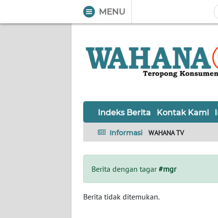
MENU
WAHANA
Tutup
TV
Informasi
INDEKS
BERITA
Indeks Berita
Kontak Kami
KONTAK
Informasi
WAHANA TV
KAMI
INFO
Berita dengan tagar
#mgr
IKLAN
TENTANG
Berita tidak ditemukan.
KAMI