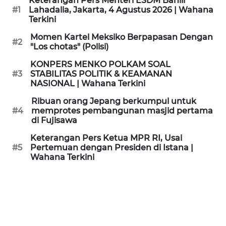
Keterangan Pers Menteri ESDM Bahlil
KAMI
#1
Lahadalia, Jakarta, 4 Agustus 2026 | Wahana
Terkini
PEDOMAN
Momen Kartel Meksiko Berpapasan Dengan
#2
MEDIA
"Los chotas" (Polisi)
SIBER
KONPERS MENKO POLKAM SOAL
#3
STABILITAS POLITIK & KEAMANAN
REDAKSI
NASIONAL | Wahana Terkini
Ribuan orang Jepang berkumpul untuk
KARIR
#4
memprotes pembangunan masjid pertama
di Fujisawa
DISCLAIMER
Keterangan Pers Ketua MPR RI, Usai
#5
Pertemuan dengan Presiden di Istana |
Wahana Terkini
Wahana
News
Regional
WN
SUMUT