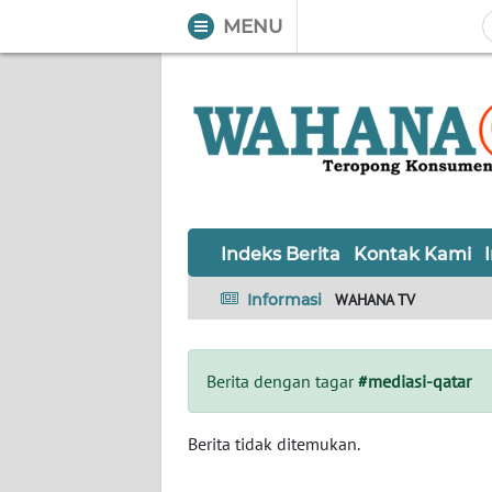
MENU
WAHANA
Tutup
TV
Informasi
INDEKS
BERITA
Indeks Berita
Kontak Kami
KONTAK
Informasi
WAHANA TV
KAMI
INFO
Berita dengan tagar
#mediasi-qatar
IKLAN
TENTANG
Berita tidak ditemukan.
KAMI