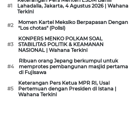
Keterangan Pers Menteri ESDM Bahlil
KAMI
#1
Lahadalia, Jakarta, 4 Agustus 2026 | Wahana
Terkini
PEDOMAN
Momen Kartel Meksiko Berpapasan Dengan
#2
MEDIA
"Los chotas" (Polisi)
SIBER
KONPERS MENKO POLKAM SOAL
#3
STABILITAS POLITIK & KEAMANAN
REDAKSI
NASIONAL | Wahana Terkini
Ribuan orang Jepang berkumpul untuk
KARIR
#4
memprotes pembangunan masjid pertama
di Fujisawa
DISCLAIMER
Keterangan Pers Ketua MPR RI, Usai
#5
Pertemuan dengan Presiden di Istana |
Wahana Terkini
Wahana
News
Regional
WN
SUMUT