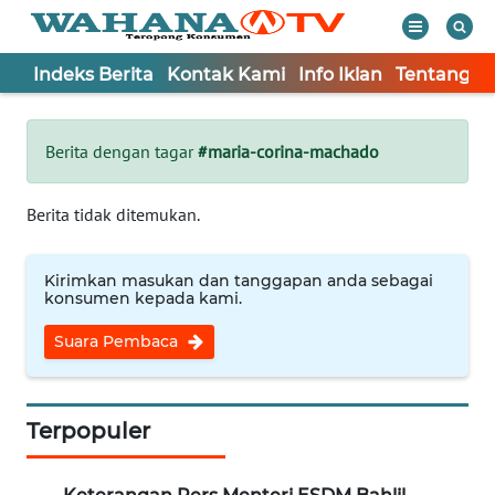
Indeks Berita
Kontak Kami
Info Iklan
Tentang K
WAHANA
Tutup
TV
Berita dengan tagar
#maria-corina-machado
Informasi
Berita tidak ditemukan.
INDEKS
BERITA
Kirimkan masukan dan tanggapan anda sebagai
konsumen kepada kami.
KONTAK
Suara Pembaca
KAMI
INFO
IKLAN
Terpopuler
TENTANG