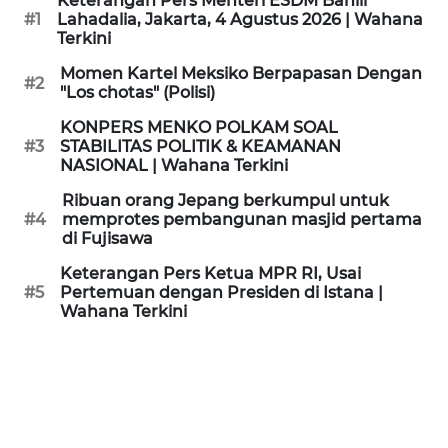
Keterangan Pers Menteri ESDM Bahlil
KAMI
#1
Lahadalia, Jakarta, 4 Agustus 2026 | Wahana
Terkini
PEDOMAN
Momen Kartel Meksiko Berpapasan Dengan
#2
MEDIA
"Los chotas" (Polisi)
SIBER
KONPERS MENKO POLKAM SOAL
#3
STABILITAS POLITIK & KEAMANAN
REDAKSI
NASIONAL | Wahana Terkini
Ribuan orang Jepang berkumpul untuk
KARIR
#4
memprotes pembangunan masjid pertama
di Fujisawa
DISCLAIMER
Keterangan Pers Ketua MPR RI, Usai
#5
Pertemuan dengan Presiden di Istana |
Wahana Terkini
Wahana
News
Regional
WN
SUMUT