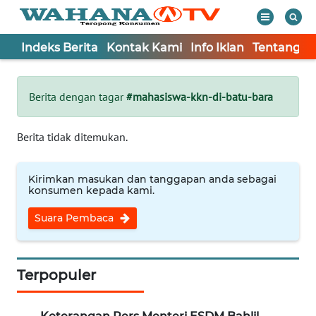
Indeks Berita
Kontak Kami
Info Iklan
Tentang K
WAHANA
Tutup
TV
Berita dengan tagar
#mahasiswa-kkn-di-batu-bara
Informasi
Berita tidak ditemukan.
INDEKS
BERITA
Kirimkan masukan dan tanggapan anda sebagai
konsumen kepada kami.
KONTAK
Suara Pembaca
KAMI
INFO
IKLAN
Terpopuler
TENTANG