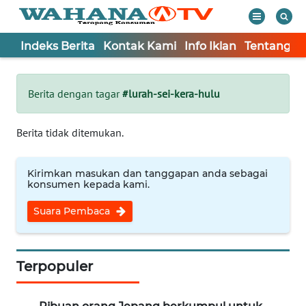
Indeks Berita
Kontak Kami
Info Iklan
Tentang K
WAHANA
Tutup
TV
Berita dengan tagar
#lurah-sei-kera-hulu
Informasi
Berita tidak ditemukan.
INDEKS
BERITA
Kirimkan masukan dan tanggapan anda sebagai
konsumen kepada kami.
KONTAK
Suara Pembaca
KAMI
INFO
IKLAN
Terpopuler
TENTANG