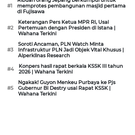
Ribuan orang Jepang berkumpul untuk
KAMI
#1
memprotes pembangunan masjid pertama
di Fujisawa
PEDOMAN
Keterangan Pers Ketua MPR RI, Usai
MEDIA
#2
Pertemuan dengan Presiden di Istana |
SIBER
Wahana Terkini
Soroti Ancaman, PLN Watch Minta
REDAKSI
#3
Infrastruktur PLN Jadi Objek Vital Khusus |
Alperklinas Research
KARIR
Konpers hasil rapat berkala KSSK III tahun
#4
2026 | Wahana Terkini
DISCLAIMER
Ngakak! Guyon Menkeu Purbaya ke Pjs
#5
Gubernur BI Destry usai Rapat KSSK |
Wahana Terkini
Wahana
News
Regional
WN
SUMUT