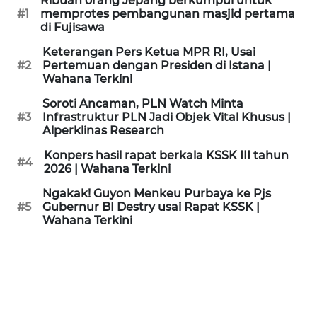
Ribuan orang Jepang berkumpul untuk
KAMI
#1
memprotes pembangunan masjid pertama
di Fujisawa
PEDOMAN
Keterangan Pers Ketua MPR RI, Usai
MEDIA
#2
Pertemuan dengan Presiden di Istana |
SIBER
Wahana Terkini
Soroti Ancaman, PLN Watch Minta
REDAKSI
#3
Infrastruktur PLN Jadi Objek Vital Khusus |
Alperklinas Research
KARIR
Konpers hasil rapat berkala KSSK III tahun
#4
2026 | Wahana Terkini
DISCLAIMER
Ngakak! Guyon Menkeu Purbaya ke Pjs
#5
Gubernur BI Destry usai Rapat KSSK |
Wahana Terkini
Wahana
News
Regional
WN
SUMUT