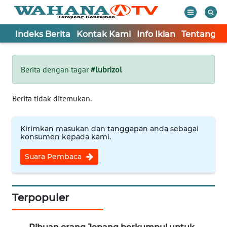
Indeks Berita
Kontak Kami
Info Iklan
Tentang K
WAHANA
Tutup
TV
Berita dengan tagar
#lubrizol
Informasi
Berita tidak ditemukan.
INDEKS
BERITA
Kirimkan masukan dan tanggapan anda sebagai
konsumen kepada kami.
KONTAK
Suara Pembaca
KAMI
INFO
IKLAN
Terpopuler
TENTANG